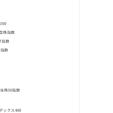
00
小型株指数
IT指数
0指数
当株50指数
デックス400