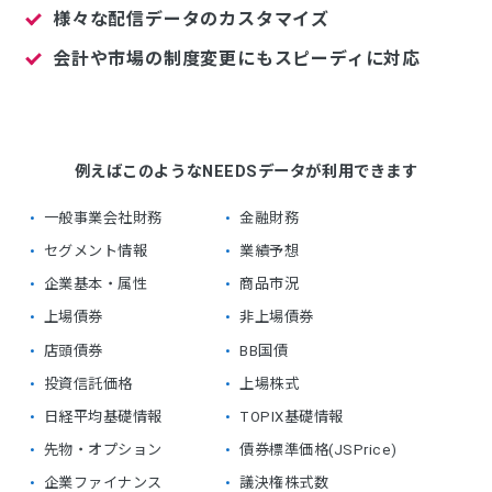
様々な配信データのカスタマイズ
会計や市場の制度変更にもスピーディに対応
例えばこのようなNEEDSデータが利用できます
一般事業会社財務
金融財務
セグメント情報
業績予想
企業基本・属性
商品市況
上場債券
非上場債券
店頭債券
BB国債
投資信託価格
上場株式
日経平均基礎情報
TOPIX基礎情報
先物・オプション
債券標準価格(JSPrice)
企業ファイナンス
議決権株式数